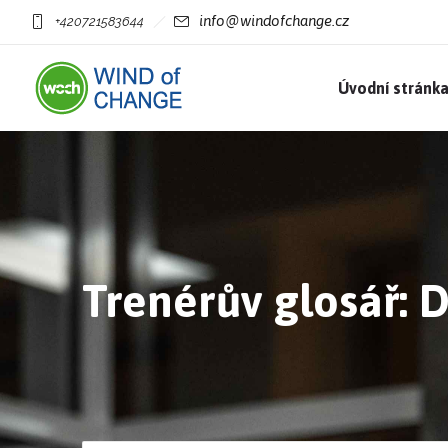
info@windofchange.cz
+420721583644
Úvodní stránk
Trenérův glosář: 