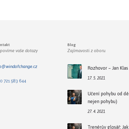
ontakt
Blog
dpovíme vaše dotazy
Zajímavosti z oboru
fo@windofchange.cz
Rozhovor – Jan Klas
17. 5. 2021
0 721 583 644
Učení pohybu od dět
nejen pohybu)
27. 4. 2021
Trenérův glosář: Jak