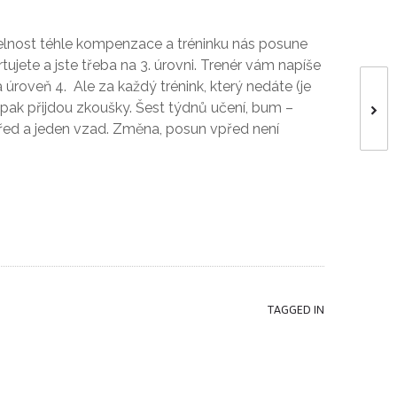
elnost
téhle kompenzace a tréninku nás posune
tujete a jste třeba na 3. úrovni. Trenér vám napíše
 úroveň 4.
Ale za každý trénink, který nedáte (je
pak přijdou zkoušky.
Šest
týdnů učení, bum –
před a jeden vzad. Změna, posun vpřed není
TAGGED IN