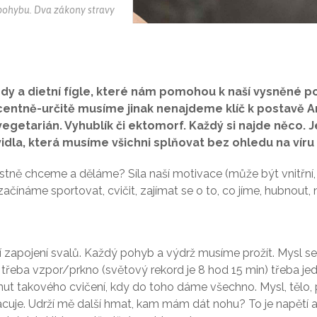
pohybu. Dva zákony stravy
y a dietní fígle, které nám pomohou k naší vysněné p
entně-určitě musíme jinak nenajdeme klíč k postavě Ar
etarián. Vyhublík či ektomorf. Každý si najde něco. J
idla, která musíme všichni splňovat bez ohledu na víru 
tně chceme a děláme? Síla naší motivace (může být vnitřní, neb
čínáme sportovat, cvičit, zajímat se o to, co jíme, hubnout, 
ví zapojení svalů. Každý pohyb a výdrž musíme prožít. Mysl s
 třeba vzpor/prkno (světový rekord je 8 hod 15 min) třeba je
ut takového cvičení, kdy do toho dáme všechno. Mysl, tělo, p
racuje. Udrží mě další hmat, kam mám dát nohu? To je napětí