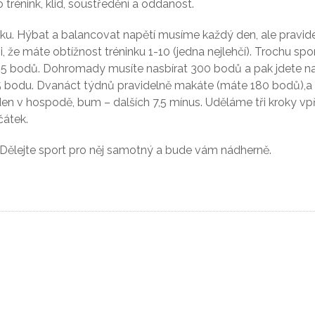
trénink, klid, soustředění a oddanost.
inku. Hýbat a balancovat napětí musíme každý den, ale pravid
, že
máte obtížnost tréninku 1-10 (jedna nejlehčí). Trochu spor
e 5 bodů. Dohromady musíte nasbírat 300 bodů a pak jdete na
,5 bodu. Dvanáct týdnů pravidelně makáte (máte 180 bodů),a 
en v hospodě, bum – dalších 7,5 mínus. Uděláme tři kroky v
čátek.
ší. Dělejte sport pro něj samotný a bude vám nádherně.