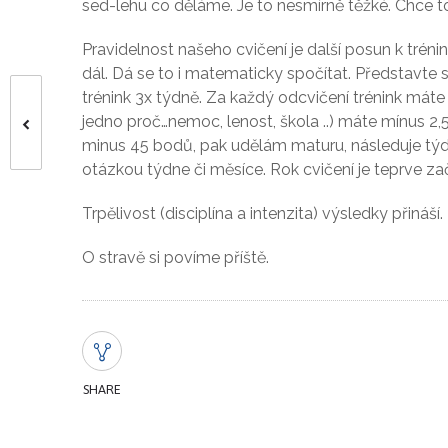
sed-lehu co děláme. Je to nesmírně těžké. Chce to 
Pravidelnost našeho cvičení je další posun k trén
dál. Dá se to i matematicky spočítat. Představte si
trénink 3x týdně. Za každý odcvičení trénink mát
jedno proč…nemoc, lenost, škola ..) máte mínus 2
minus 45 bodů, pak udělám maturu, následuje
týd
otázkou týdne či měsíce. Rok cvičení je teprve za
Trpělivost (disciplína a intenzita) výsledky přiná
O stravě si povíme příště.
SHARE