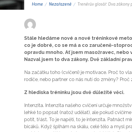
Home
Nezařazené
Trenérův glosář: Dva zákony 
Stále hledáme nové a nové tréninkové metod
co je dobré, co se má a co zaručeně-stoproc
opravdu mnoho. Ať jsem masožravec, nebo veg
Nazval jsem to dva zákony. Dvě základní prav
Na začátku toho (cvičení) je motivace. Proč to vlas
rodiče, nebo partner co nás nutí do změny? Proč za
Z hlediska tréninku jsou dvě důležité věci.
Intenzita. Intenzita našeho cvičení určuje množst
lehké to popsat (natož udělat), ale pokud cvičíme
potit, třást. To je napětí, to je intenzita.
Patnáct min
bicáků. Když šplhám na skálu, celé tělo a mysl p